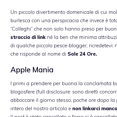
Un piccolo divertimento domenicale di cui mo
burlesca con una perspicacia che invece è tot
“Colleghi” che non solo hanno preso per buo
straccio di link
né la ben che minima attribuzi
di qualche piccolo pesce-blogger, ricredetevi: 
che risponde al nome di
Sole 24 Ore.
Apple Mania
I primi a prendere per buona la conclamata bu
blogosfere (full disclosure: sono diretti conc
abboccare il giorno stesso, poche ore dopo la
intero del nostro articolo e
non linkarci manc
Il post è stato cancellato o forse si è cancell