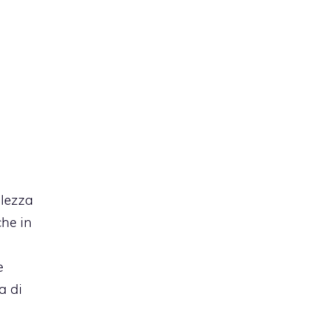
olezza
che in
e
a di