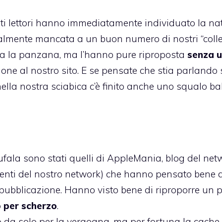
lti lettori hanno immediatamente individuato la na
almente mancata a un buon numero di nostri “colle
na la panzana, ma l’hanno pure riproposta
senza 
one al nostro sito. E se pensate che stia parlando 
nella nostra sciabica c’è finito anche uno squalo b
fala sono stati quelli di
AppleMania
, blog del net
orrenti del nostro network) che hanno pensato bene 
 pubblicazione. Hanno visto bene di riproporre un 
o per scherzo
.
ato da solo per la vergogna, ma per fortuna
la cache 