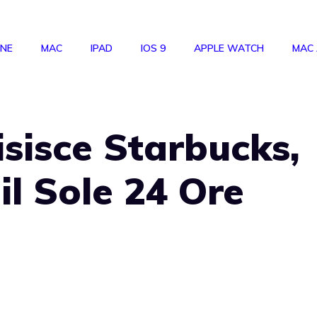
ONE
MAC
IPAD
IOS 9
APPLE WATCH
MAC
sisce Starbucks,
l Sole 24 Ore