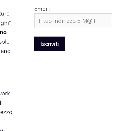
Email:
tura
ghi”.
uno
solo
alena
work
di
pezzo
di