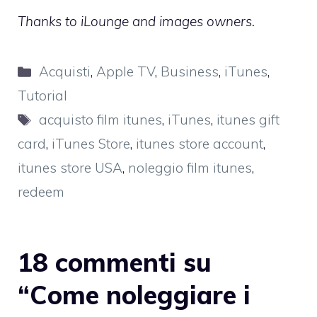
Thanks to iLounge and images owners.
Categorie
Acquisti
,
Apple TV
,
Business
,
iTunes
,
Tutorial
Tag
acquisto film itunes
,
iTunes
,
itunes gift
card
,
iTunes Store
,
itunes store account
,
itunes store USA
,
noleggio film itunes
,
redeem
18 commenti su
“Come noleggiare i