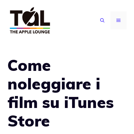
Vai
al
MENU
contenuto
Come
noleggiare i
film su iTunes
Store