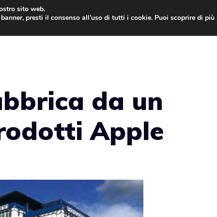
nostro sito web.
banner, presti il consenso all’uso di tutti i cookie. Puoi scoprire di pi
ONE
MAC
IPAD
IOS 9
APPLE WATCH
MAC
abbrica da un
prodotti Apple