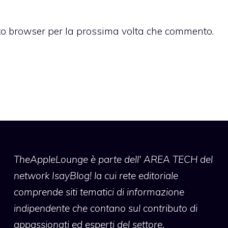
sto browser per la prossima volta che commento.
TheAppleLounge
è parte dell' AREA TECH del
network IsayBlog! la cui rete editoriale
comprende siti tematici di informazione
indipendente che contano sul contributo di
appassionati ed esperti del settore.