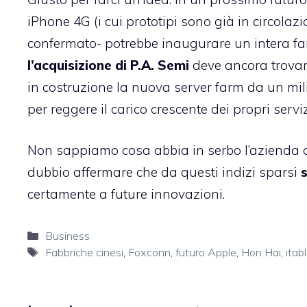
iPhone 4G (i cui prototipi sono già in circolaz
confermato- potrebbe inaugurare un intera fa
l’acquisizione di P.A. Semi
deve ancora trovare
in costruzione la
nuova server farm da un mili
per reggere il carico crescente dei propri serviz
Non sappiamo cosa abbia in serbo l’azienda 
dubbio affermare che da questi indizi sparsi
certamente a future innovazioni.
Categorie
Business
Tag
Fabbriche cinesi
,
Foxconn
,
futuro Apple
,
Hon Hai
,
itab