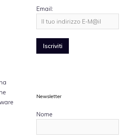
Email:
 ha
one
Newsletter
dware
Nome