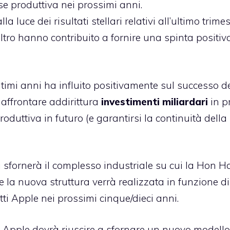
se produttiva nei prossimi anni.
lla luce dei
risultati stellari relativi all’ultimo trime
ltro hanno contribuito a fornire una spinta positiv
ltimi anni ha influito positivamente sul successo d
affrontare addirittura
investimenti miliardari
in p
duttiva in futuro (e garantirsi la continuità della
 sfornerà il complesso industriale su cui la Hon Ha
he la nuova struttura verrà realizzata in funzione d
ti Apple nei prossimi cinque/dieci anni.
o Apple dovrà riuscire a sfornare un nuovo modello