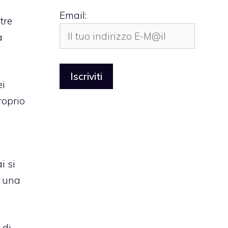
Email:
stre
a
ei
roprio
i si
i una
 di