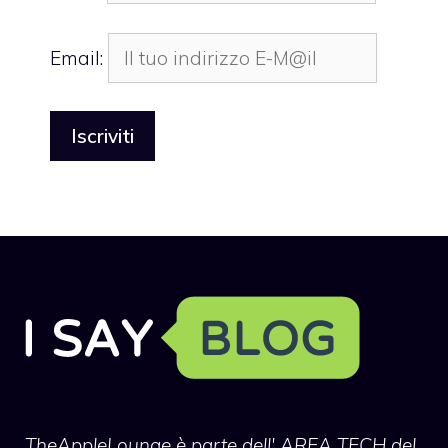
Email:
TheAppleLounge
è parte dell' AREA TECH del