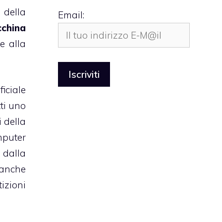
 della
Email:
cchina
e alla
ficiale
tti uno
 della
omputer
 dalla
 anche
izioni