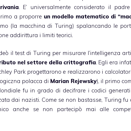
rivania
. E’ universalmente considerato il padre
primo a proporre
un modello matematico di “ma
tmo (
la macchina di Turing
) spalancando le port
addirittura i limiti teorici.
 ideò
il test di Turing
per misurare l’intelligenza arti
buto nel settore della crittografia
. Egli era infa
chley Park
progettarono e realizzarono i calcolatori
ogiczna
polacca di
Marian Rejewsky
), il primo c
diale fu in grado di decifrare i codici generati
izzata dai nazisti. Come se non bastasse, Turing fu
onico anche se non partecipò mai alle compet