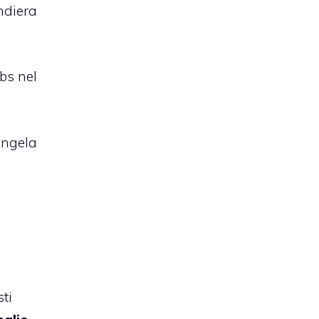
ndiera
bs nel
Angela
ti