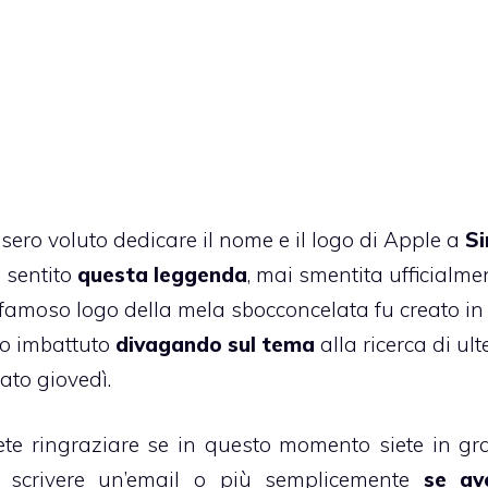
ero voluto dedicare il nome e il logo di Apple a
Si
 sentito
questa leggenda
, mai smentita ufficialme
l famoso logo della mela sbocconcelata fu creato in
no imbattuto
divagando sul tema
alla ricerca di ulte
ato giovedì.
ete ringraziare se in questo momento siete in gr
t, scrivere un’email o più semplicemente
se av