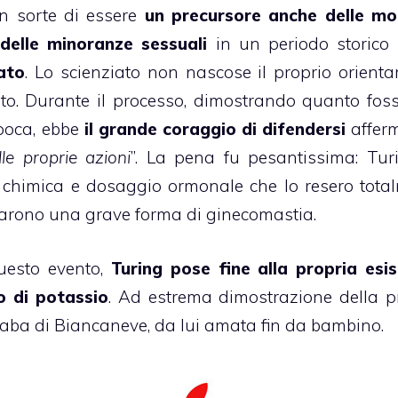
n sorte di essere
un precursore anche delle m
 delle minoranze sessuali
in un periodo storico 
ato
. Lo scienziato non nascose il proprio orient
ato. Durante il processo, dimostrando quanto foss
epoca, ebbe
il grande coraggio di difendersi
affer
le proprie azioni
”. La pena fu pesantissima: Tur
 chimica e dosaggio ormonale che lo resero tota
ocarono una grave forma di
ginecomastia
.
uesto evento,
Turing pose fine alla propria esi
o di potassio
. Ad estrema dimostrazione della p
 fiaba di Biancaneve, da lui amata fin da bambino.