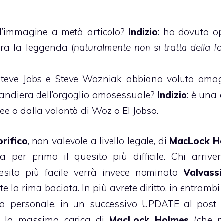
ll’immagine a metà articolo?
Indizio
: ho dovuto o
era la leggenda (
naturalmente non si tratta della f
 Steve Jobs e Steve Wozniak abbiano voluto oma
andiera dell’orgoglio omosessuale?
Indizio
: è una
ee o dalla volontà di Woz o El Jobso.
orifico
, non valevole a livello legale, di
MacLock H
a per primo il quesito più difficile. Chi arrive
uesito più facile verrà invece nominato
Valvass
e la rima baciata. In più avrete diritto, in entrambi 
a personale, in un successivo UPDATE al post 
la massima carica di
MacLock Holmes
(che n