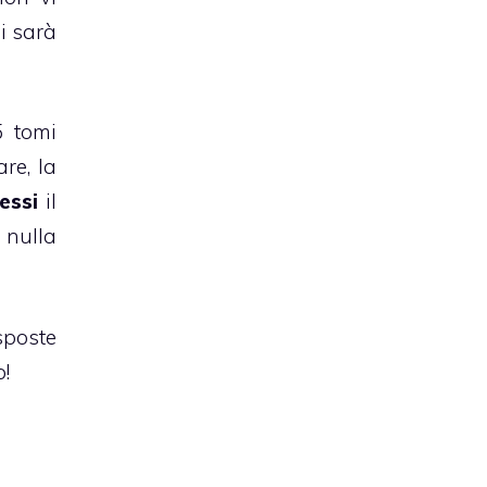
hi sarà
5 tomi
re, la
essi
il
a nulla
isposte
o!