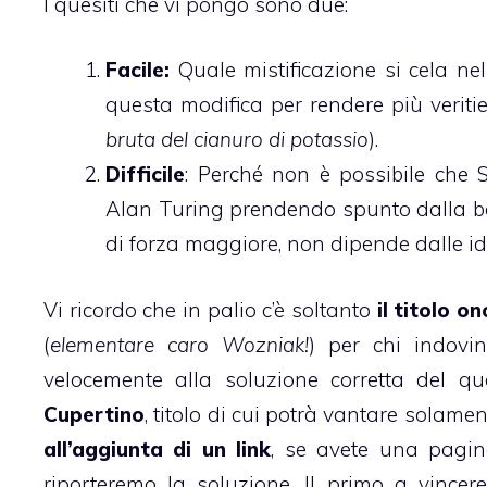
I quesiti che vi pongo sono due:
Facile:
Quale mistificazione si cela ne
questa modifica per rendere più veriti
bruta del cianuro di potassio
).
Difficile
: Perché non è possibile che
Alan Turing prendendo spunto dalla b
di forza maggiore, non dipende dalle id
Vi ricordo che in palio c’è soltanto
il titolo on
(
elementare caro Wozniak!
) per chi indovin
velocemente alla soluzione corretta del q
Cupertino
, titolo di cui potrà vantare solament
all’aggiunta di un link
, se avete una pagin
riporteremo la soluzione.
Il primo a vincere