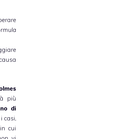
perare
ormula
ggiare
 causa
olmes
rà più
ino di
i casi,
in cui
on vi