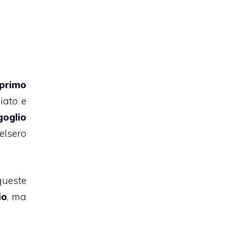
 primo
hiato e
goglio
elsero
ueste
io
, ma