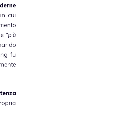
oderne
in cui
amento
e “
più
mando
ing fu
lmente
stenza
ropria