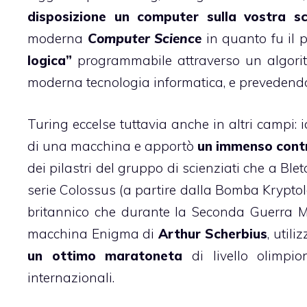
disposizione un computer sulla vostra sc
moderna
Computer Science
in quanto fu il 
logica”
programmabile attraverso un algori
moderna tecnologia informatica, e prevedendone 
Turing eccelse tuttavia anche in altri campi:
di una macchina e apportò
un immenso contri
dei pilastri del gruppo di scienziati che a
Blet
serie
Colossus
(a partire dalla
Bomba Kryptol
britannico che durante la Seconda Guerra Mon
macchina Enigma
di
Arthur Scherbius
, util
un ottimo maratoneta
di livello olimpi
internazionali.