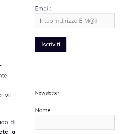
Email:
r
nte
Newsletter
riori
Nome
ado di
ete a