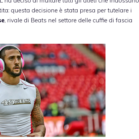
FL ha deciso di
multare tutti gli atleti che indossano
rtita: questa decisione è stata presa per tutelare i
se
, rivale di Beats nel settore delle cuffie di fascia