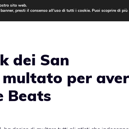
nostro sito web.
banner, presti il consenso all’uso di tutti i cookie. Puoi scoprire di pi
ONE
MAC
IPAD
IOS 9
APPLE WATCH
MAC
k dei San
 multato per ave
e Beats