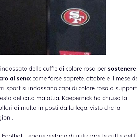
 indossato delle cuffie di colore rosa per
sostenere 
cro al seno
: come forse saprete, ottobre è il mese d
ltri sport si indossano capi di colore rosa a suppor
esta delicata malattia. Kaepernick ha chiuso la
ari di multa imposti dalla lega, visto che la
ioni.
ootball League vietano di utilizzare le cuffie del D