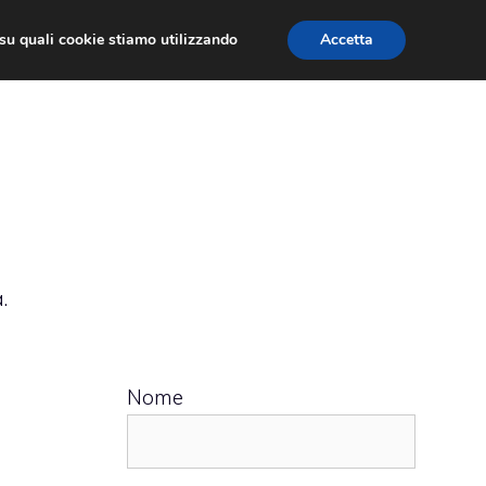
ù su quali cookie stiamo utilizzando
Accetta
 APPS
RECENSIONI
APPROFONDIMENTO
.
Nome