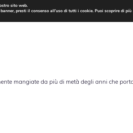
nostro sito web.
banner, presti il consenso all’uso di tutti i cookie. Puoi scoprire di pi
ONE
MAC
IPAD
IOS 9
APPLE WATCH
MAC
nte mangiate da più di metà degli anni che porta