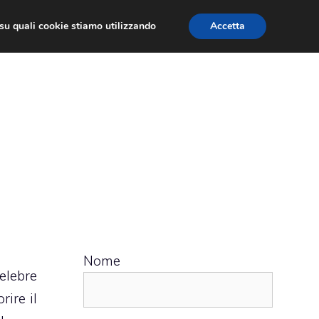
ù su quali cookie stiamo utilizzando
Accetta
 APPS
RECENSIONI
APPROFONDIMENTO
Nome
celebre
rire il