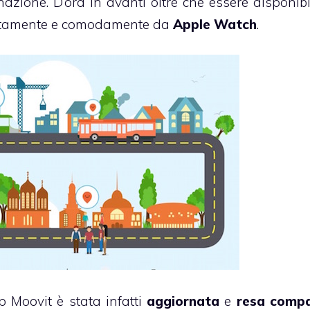
nazione. D’ora in avanti oltre che essere disponibi
rettamente e comodamente da
Apple Watch
.
p Moovit è stata infatti
aggiornata
e
resa compa