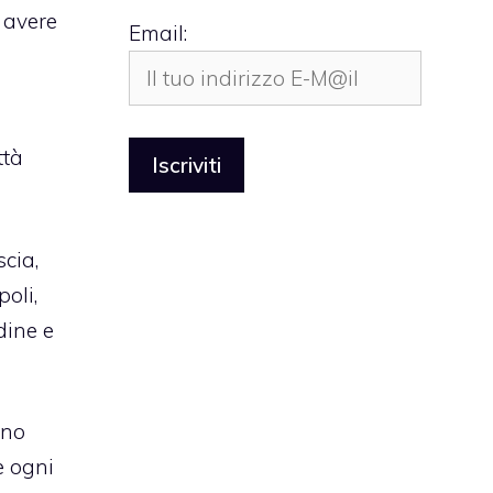
 avere
Email:
ttà
scia,
oli,
dine e
eno
e ogni