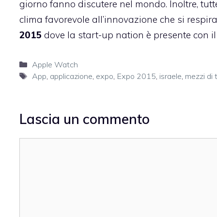
giorno fanno discutere nel mondo. Inoltre, tutt
clima favorevole all’innovazione che si respi
2015
dove la start-up nation è presente con i
Categorie
Apple Watch
Tag
App
,
applicazione
,
expo
,
Expo 2015
,
israele
,
mezzi di 
Lascia un commento
Commento