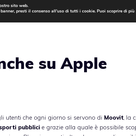
nostro sito web.
banner, presti il consenso all’uso di tutti i cookie. Puoi scoprire di pi
ONE
MAC
IPAD
IOS 9
APPLE WATCH
MAC
nche su Apple
gli utenti che ogni giorno si servono di
Moovit
, la 
sporti pubblici
e grazie alla quale è possibile scop