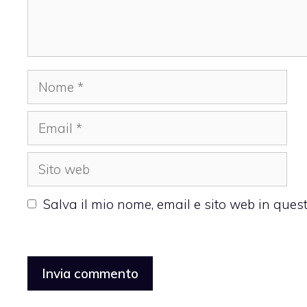
Nome
Email
Sito
web
Salva il mio nome, email e sito web in que