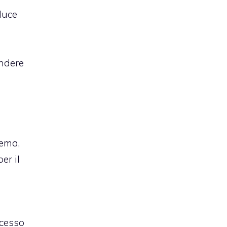
luce
endere
tema,
er il
ccesso