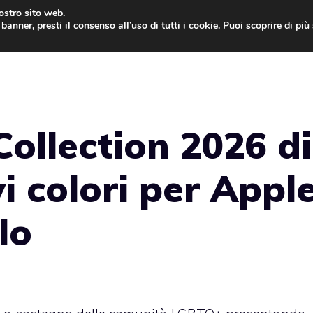
nostro sito web.
banner, presti il consenso all’uso di tutti i cookie. Puoi scoprire di pi
ONE
MAC
IPAD
IOS 9
APPLE WATCH
MAC
Collection 2026 di
i colori per Appl
lo