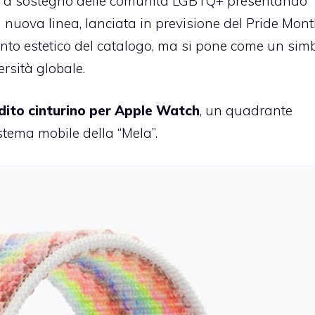
e a sostegno delle comunità LGBTQ+ presentando
 nuova linea, lanciata in previsione del Pride Mont
to estetico del catalogo, ma si pone come un sim
ersità globale.
dito cinturino per Apple Watch
, un quadrante
stema mobile della “Mela”.