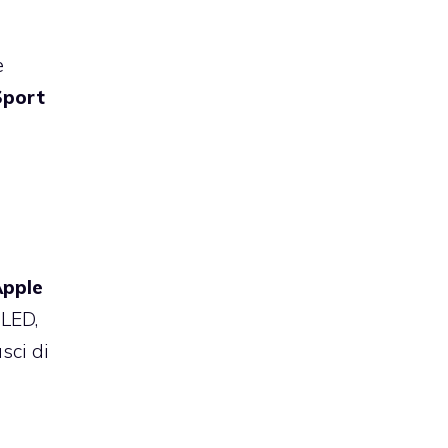
e
Sport
Apple
OLED,
sci di