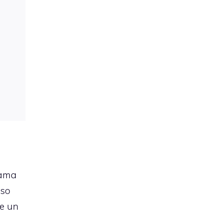
rama
sso
re un