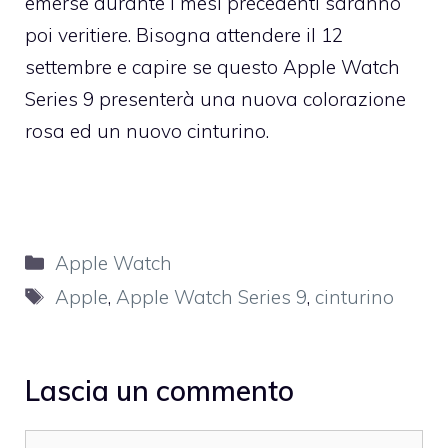
emerse durante i mesi precedenti saranno
poi veritiere. Bisogna attendere il 12
settembre e capire se questo Apple Watch
Series 9 presenterà una nuova colorazione
rosa ed un nuovo cinturino.
Categorie
Apple Watch
Tag
Apple
,
Apple Watch Series 9
,
cinturino
Lascia un commento
Commento