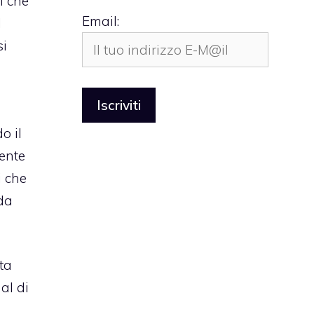
i che
Email:
l
si
o il
mente
i che
da
ta
al di