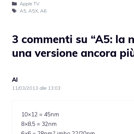
Categorie
Apple TV
Tag
A5
,
A5X
,
A6
3 commenti su “A5: la
una versione ancora più
Al
11/03/2013 alle 13:03
10×12 = 45nm
8×8,5 = 32nm
6×6 = 28nm? imho 22/20nm