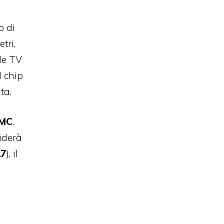
o di
tri,
le TV
l chip
ta.
MC
,
iderà
7
), il