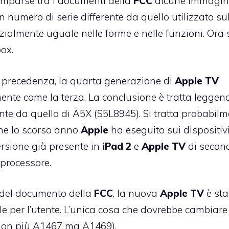
mparse tra i documenti della
FCC
alcune immagin
un numero di serie differente da quello utilizzato su
almente uguale nelle forme e nelle funzioni. Ora 
ox.
n precedenza, la quarta generazione di
Apple
TV
mente come la terza. La conclusione è tratta leggend
rente da quello di A5X (S5L8945). Si tratta probabil
he lo scorso anno
Apple
ha eseguito sui dispositiv
ersione già presente in
iPad
2
e
Apple
TV
di secon
 processore.
 del documento della
FCC
, la nuova
Apple
TV
è sta
e per l’utente. L’unica cosa che dovrebbe cambiare 
 (non più A1467 ma A1469).