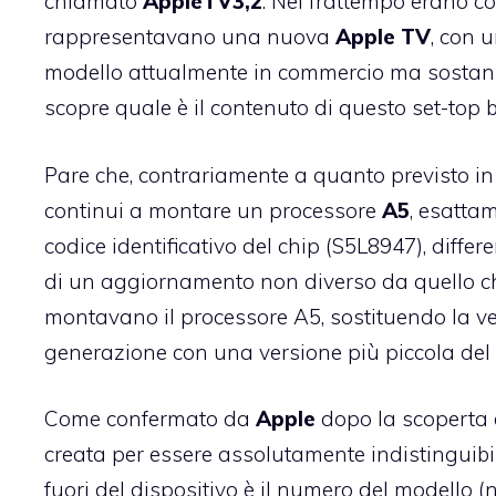
chiamato
AppleTV3,2
. Nel frattempo
erano co
rappresentavano una nuova
Apple
TV
, con 
modello attualmente in commercio ma sostanzi
scopre quale è il contenuto di questo set-top b
Pare che, contrariamente a quanto previsto i
continui a montare un processore
A5
, esatta
codice identificativo del chip (S5L8947), diffe
di un aggiornamento non diverso da quello c
montavano il processore A5, sostituendo la v
generazione con una versione più piccola del
Come confermato da
Apple
dopo la scoperta
creata per essere assolutamente indistinguibil
fuori del dispositivo è il numero del modello