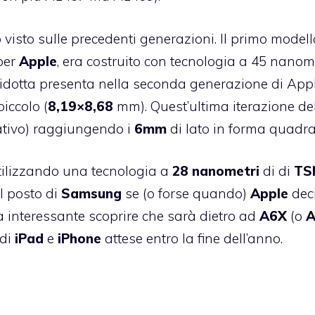
 visto sulle precedenti generazioni. Il primo modell
per
Apple
, era costruito con tecnologia a 45 nanome
idotta presenta nella seconda generazione di App
iccolo (
8,19×8,68
mm). Quest’ultima iterazione de
ativo) raggiungendo i
6mm
di lato in forma quadra
tilizzando una tecnologia a
28 nanometri
di di
TS
l posto di
Samsung
se (o forse quando)
Apple
dec
 interessante scoprire che sarà dietro ad
A6X
(o
A
 di
iPad
e
iPhone
attese entro la fine dell’anno.