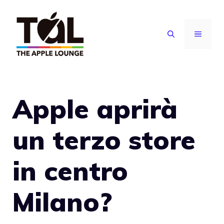
Vai
al
MENU
contenuto
Apple aprirà
un terzo store
in centro
Milano?