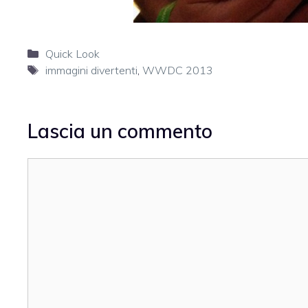
Categorie
Quick Look
Tag
immagini divertenti
,
WWDC 2013
Lascia un commento
Commento