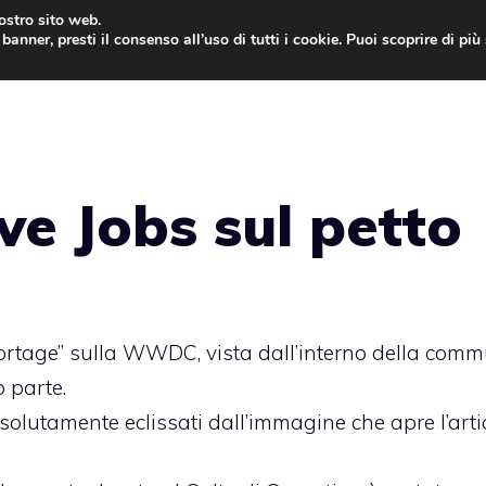
nostro sito web.
banner, presti il consenso all’uso di tutti i cookie. Puoi scoprire di pi
ONE
MAC
IPAD
IOS 9
APPLE WATCH
MAC
ve Jobs sul petto
ortage” sulla WWDC, vista dall’interno della comm
 parte.
ssolutamente eclissati dall’immagine che apre l’arti