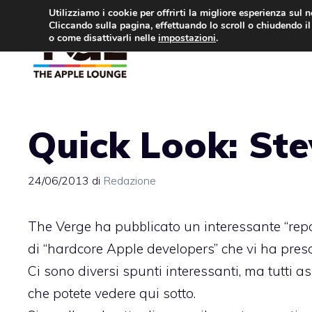
Vai
Utilizziamo i cookie per offrirti la migliore esperienza sul 
Cliccando sulla pagina, effettuando lo scroll o chiudendo il 
al
o come disattivarli nelle
impostazioni
.
APPLE NEWS
IPH
contenuto
Quick Look: Ste
24/06/2013
di
Redazione
The Verge
ha pubblicato
un interessante “rep
di “hardcore Apple developers” che vi ha preso
Ci sono diversi spunti interessanti, ma tutti a
che potete vedere qui sotto.