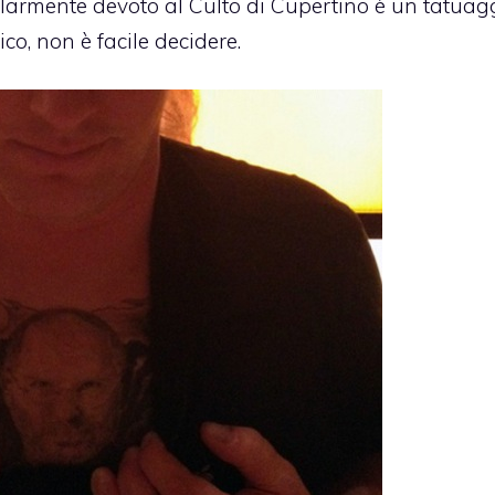
colarmente devoto al Culto di Cupertino è un tatuag
ico
, non è facile decidere.