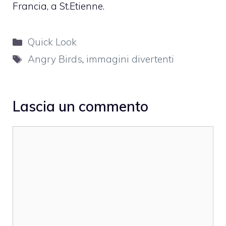
Francia, a St.Etienne.
Categorie
Quick Look
Tag
Angry Birds
,
immagini divertenti
Lascia un commento
Commento