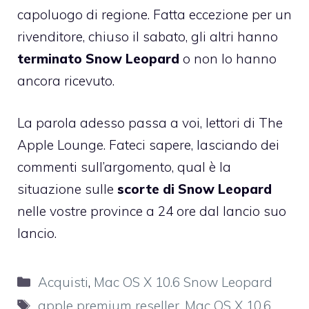
capoluogo di regione. Fatta eccezione per un
rivenditore, chiuso il sabato, gli altri hanno
terminato Snow Leopard
o non lo hanno
ancora ricevuto.
La parola adesso passa a voi, lettori di The
Apple Lounge. Fateci sapere, lasciando dei
commenti sull’argomento, qual è la
situazione sulle
scorte di Snow Leopard
nelle vostre province a 24 ore dal lancio suo
lancio.
Categorie
Acquisti
,
Mac OS X 10.6 Snow Leopard
Tag
apple premium reseller
,
Mac OS X 10.6
,