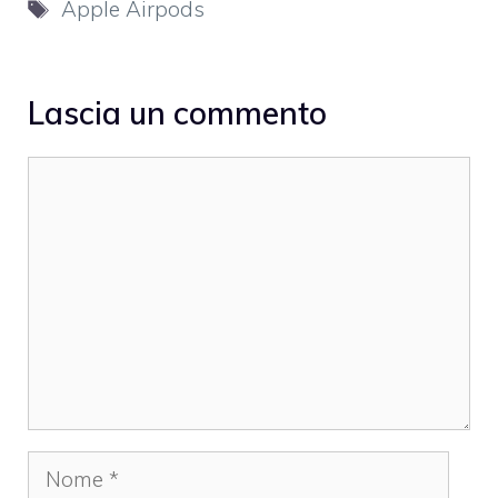
Tag
Apple Airpods
Lascia un commento
Commento
Nome