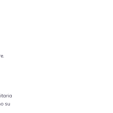
,
e.
itaria
no su