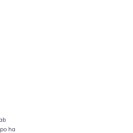
Tab
mpo ha