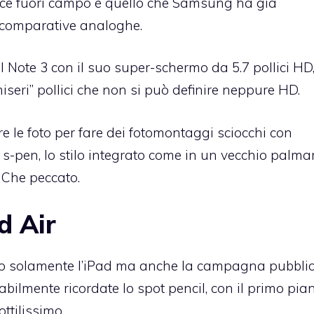
voce fuori campo è quello che Samsung ha già
 comparative analoghe.
te il Note 3 con il suo super-schermo da 5.7 pollici HD
iseri” pollici che non si può definire neppure HD.
e le foto per fare dei fotomontaggi sciocchi con
s-pen, lo stilo integrato come in un vecchio palmar
. Che peccato.
d Air
ro solamente l’iPad ma anche la campagna pubblic
abilmente ricordate lo spot pencil, con il primo pia
ttilissimo.