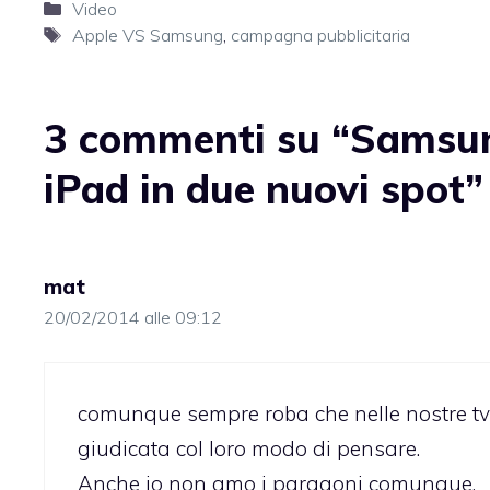
Categorie
Video
Tag
Apple VS Samsung
,
campagna pubblicitaria
3 commenti su “Samsung
iPad in due nuovi spot”
mat
20/02/2014 alle 09:12
comunque sempre roba che nelle nostre tv 
giudicata col loro modo di pensare.
Anche io non amo i paragoni comunque.