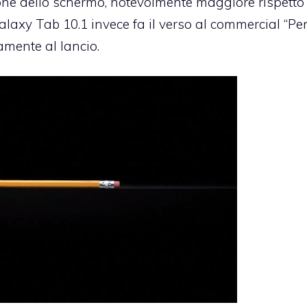
one dello schermo, notevolmente maggiore rispetto
alaxy Tab 10.1 invece fa il verso al commercial “Pen
amente al lancio.