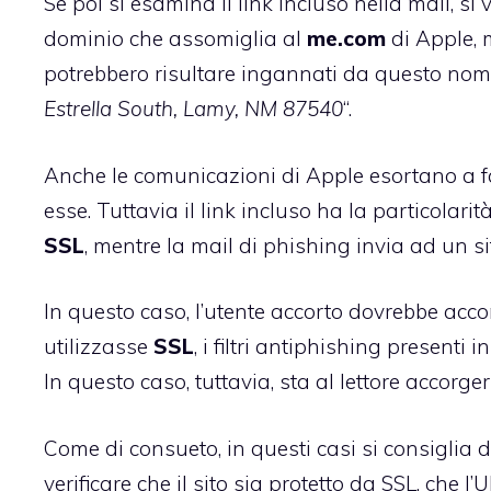
Se poi si esamina il link incluso nella mail, si
dominio che assomiglia al
me.com
di Apple, 
potrebbero risultare ingannati da questo nome, 
Estrella South, Lamy, NM 87540
“.
Anche le comunicazioni di Apple esortano a far
esse. Tuttavia il link incluso ha la particolari
SSL
, mentre la mail di phishing invia ad un si
In questo caso, l’utente accorto dovrebbe accor
utilizzasse
SSL
, i filtri antiphishing presenti
In questo caso, tuttavia, sta al lettore accorg
Come di consueto, in questi casi si consiglia 
verificare che il sito sia protetto da SSL, che 