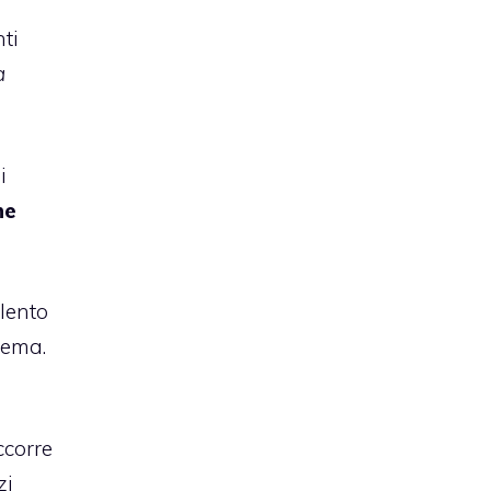
ti
a
i
ne
olento
blema.
ccorre
zi