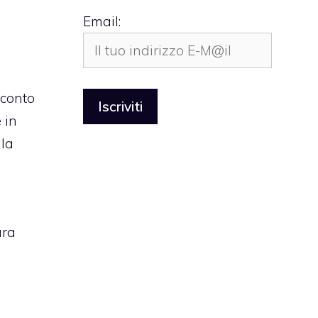
Email:
i
 conto
 in
 la
ura