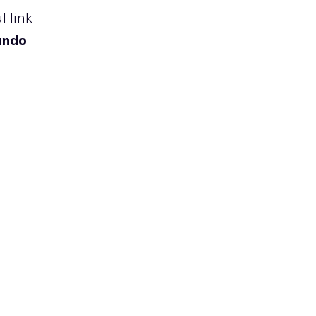
l link
tando