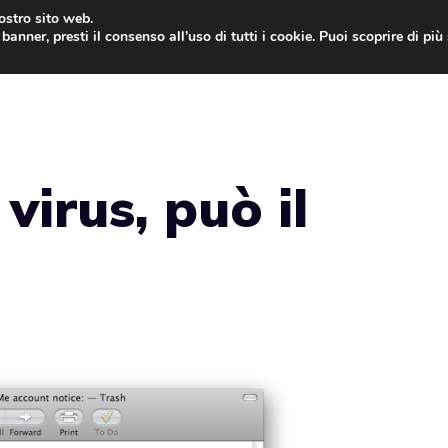
nostro sito web.
banner, presti il consenso all’uso di tutti i cookie. Puoi scoprire di pi
ONE
MAC
IPAD
IOS 9
APPLE WATCH
MAC
virus, può il