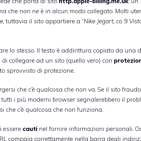
 vede che porta al sito
http.apple-billing.me.uk
: un
ma che non ne è in alcun modo collegato. Molti uten
tuttavia il sito appartiere a “
Nike Jegart, co 9 Vist
e lo stesso. Il testo è addirittura copiato da una d
tà di collegare ad un sito (quello vero) con
protezio
to sprovvisto di protezione.
gersi che c’è qualcosa che non va. Se il sito fraud
 in tutti i più moderni browser segnalerebbero il pro
ersi che c’è qualcosa che non funziona.
di essere
cauti
nel fornire informazioni personali. O
l’URL compaia correttamente nella barra degli indiriz