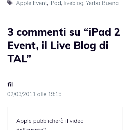
Tag
Apple Event
,
iPad
,
liveblog
,
Yerba Buena
3 commenti su “iPad 2
Event, il Live Blog di
TAL”
fil
02/03/2011 alle 19:15
Apple pubblicherà il video