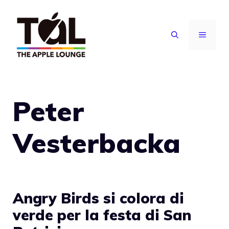
Vai
al
MENU
contenuto
Peter
Vesterbacka
Angry Birds si colora di
verde per la festa di San