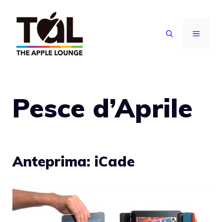
Vai
al
MENU
contenuto
Pesce d’Aprile
Anteprima: iCade