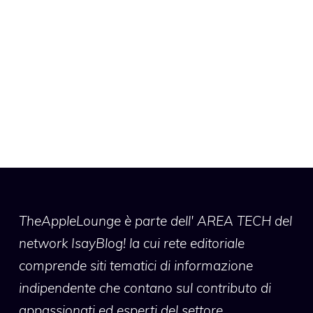
TheAppleLounge
è parte dell' AREA TECH del
network IsayBlog! la cui rete editoriale
comprende siti tematici di informazione
indipendente che contano sul contributo di
appassionati ed esperti del settore.