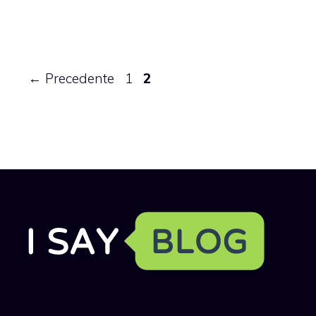
Pagina
Pagina
←
Precedente
1
2