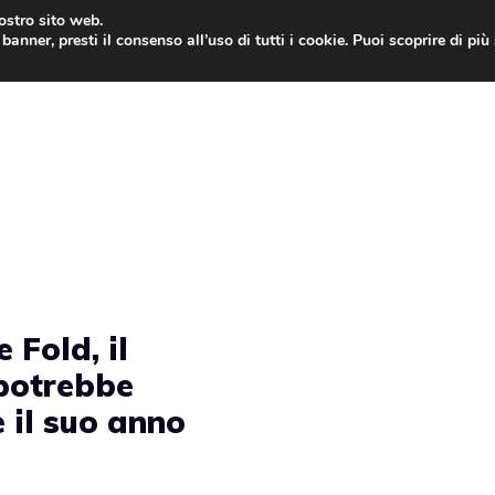
nostro sito web.
banner, presti il consenso all’uso di tutti i cookie. Puoi scoprire di pi
ONE
MAC
IPAD
IOS 9
APPLE WATCH
MAC
 Fold, il
potrebbe
 il suo anno