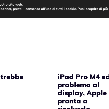
nostro sito web.
banner, presti il consenso all’uso di tutti i cookie. Puoi scoprire di pi
ONE
MAC
IPAD
IOS 9
APPLE WATCH
MAC
otrebbe
iPad Pro M4 ed
problema al
display, Apple
pronta a
risolverlo