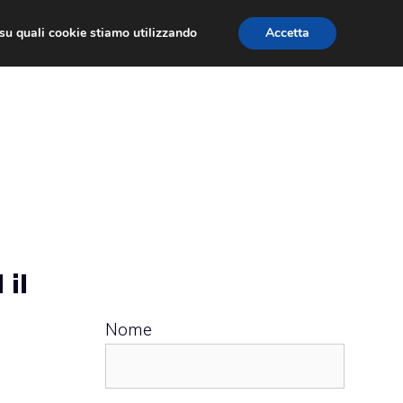
ù su quali cookie stiamo utilizzando
Accetta
 APPS
RECENSIONI
APPROFONDIMENTO
 il
Nome