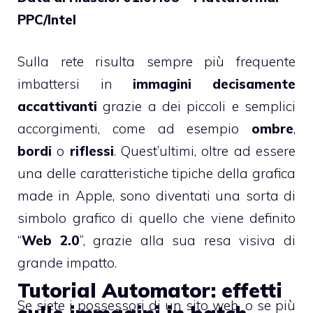
PPC/Intel
Sulla rete risulta sempre più frequente
imbattersi in
immagini decisamente
accattivanti
grazie a dei piccoli e semplici
accorgimenti, come ad esempio
ombre
,
bordi
o
riflessi
. Quest’ultimi, oltre ad essere
una delle caratteristiche tipiche della grafica
made in Apple, sono diventati una sorta di
simbolo grafico di quello che viene definito
“
Web 2.0
”, grazie alla sua resa visiva di
grande impatto.
Tutorial Automator: effetti
Se siete i possessori di un sito web, o se più