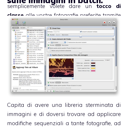
sulle immagini in batch.
semplicemente volete dare un
tocco di
classe
alle vostre fotografie preferite tramite
questi effetti, troverete in
Picturesque
un
software magicamente efficace.
Capita di avere una libreria sterminata di
immagini e di doversi trovare ad applicare
modifiche sequenziali a tante fotografie, ad