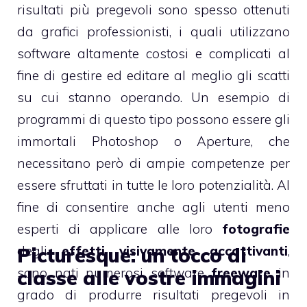
risultati più pregevoli sono spesso ottenuti
da grafici professionisti, i quali utilizzano
software altamente costosi e complicati al
fine di gestire ed editare al meglio gli scatti
su cui stanno operando. Un esempio di
programmi di questo tipo possono essere gli
immortali Photoshop o Aperture, che
necessitano però di ampie competenze per
essere sfruttati in tutte le loro potenzialità. Al
fine di consentire anche agli utenti meno
esperti di applicare alle loro
fotografie
degli
effetti visivamente accattivanti
,
Picturesque: un tocco di
sono nati numerosi software
freeware
in
classe alle vostre immagini
grado di produrre risultati pregevoli in