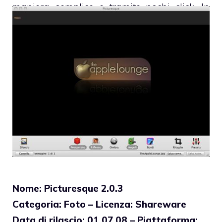
maniera semplice e tramite pochi click. In
questa categoria rientra anche “
Image
Tricks
”…
Nome: Picturesque 2.0.3
Categoria: Foto – Licenza: Shareware
Data di rilascio: 01.07.08 – Piattaforma: