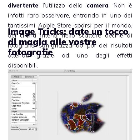
divertente
l’utilizzo della
camera
. Non è
infatti raro osservare, entrando in uno dei
tantissimi Apple Store sparsi per il mondo,
Image Tricks: date un tocco
dei clienti intenti nello scattare decine di
di magia alle vostre
fotografie, sghignazzando poi dei risultati
fotografie
ottenuti grazie ad uno degli effetti
disponibili.
Il piccolo
software
che vi presentiamo oggi
è volto ad espandere ulteriormente le
possibilità offerte dagli “
effects
”,
introducendone
48 nuove e simpatiche
variazioni
.