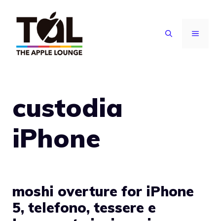
Vai
al
MENU
contenuto
custodia
iPhone
moshi overture for iPhone
5, telefono, tessere e