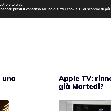
nostro sito web.
banner, presti il consenso all’uso di tutti i cookie. Puoi scoprire di pi
ONE
MAC
IPAD
IOS 9
APPLE WATCH
MAC
, una
Apple TV: rinn
già Martedi?