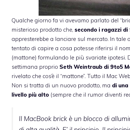
Qualche giorno fa
vi avevamo parlato del “bri
misterioso prodotto che,
secondo i ragazzi di
appresterebbe a lanciare sul mercato. In tal
tentato di capire a cosa potesse riferirsi il nom
(mattone) formulando le più svariate ipotesi. D
settimana proprio
Seth Weintraub di 9to5 M
rivelato che cos’è il “mattone”. Tutto il Mac Web
Non si tratta di un nuovo prodotto, ma
di una
livello
più alto
(sempre che il rumor diventi rea
Il MacBook brick è un blocco di allum
di alta qualità. E’ il principio. Il principi