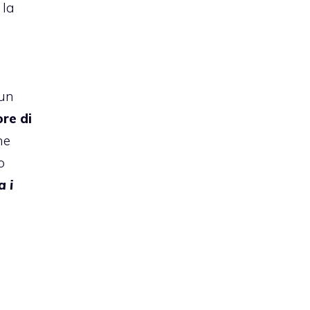
 la
 un
ore di
ne
o
a i