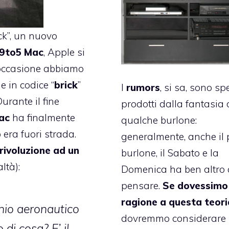
ck”
, un nuovo
 9to5 Mac
, Apple si
e occasione abbiamo
e in codice “
brick
”
I
rumors
, si sa, sono s
urante il fine
prodotti dalla fantasia 
ac
ha finalmente
qualche burlone:
 era fuori strada.
generalmente, anche il 
 rivoluzione ad un
burlone, il Sabato e la
ltà):
Domenica ha ben altro 
pensare.
Se dovessimo
ragione a questa teori
inio aeronautico
dovremmo considerare
o di cosa? E’ il