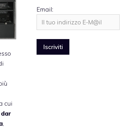
Email:
pesso
di
più
a cui
 dar
a
,