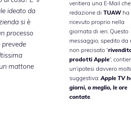
veritiera una E-Mail che
ale ideato da
redazione di
TUAW
ha
zienda si è
ricevuto proprio nella
giornata di ieri. Questo
 un processo
messaggio, spedito da
 prevede
non precisato “
rivendit
altissima
prodotti Apple
“, contie
 un mattone
un’ipotesi davvero molt
suggestiva:
Apple TV h
giorni, o meglio, le ore
contate
.