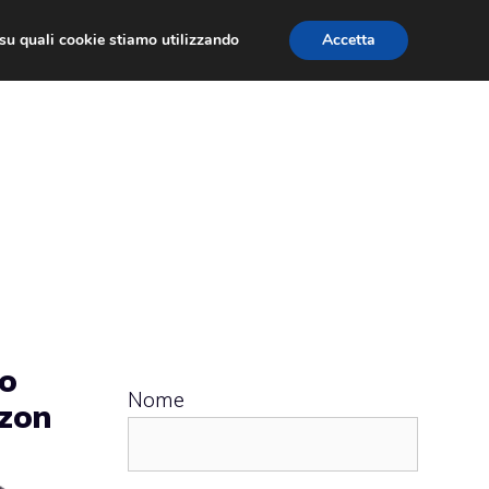
ù su quali cookie stiamo utilizzando
Accetta
 APPS
RECENSIONI
APPROFONDIMENTO
lo
Nome
zon