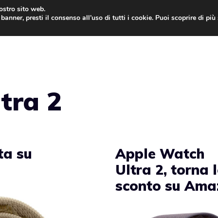
nostro sito web.
banner, presti il consenso all’uso di tutti i cookie. Puoi scoprire di pi
ONE
MAC
IPAD
IOS 9
APPLE WATCH
MAC
tra 2
ta su
Apple Watch
Ultra 2, torna 
sconto su Ama