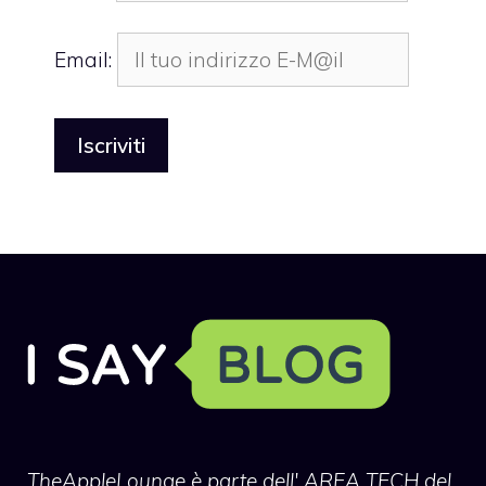
Email:
TheAppleLounge
è parte dell' AREA TECH del