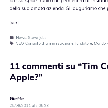
presso Apple
“, ruolo che permetterà all’instan
della sua amata azienda. Gli auguriamo che p
[
via
]
Categorie
News
,
Steve Jobs
Tag
CEO
,
Consiglio di amministrazione
,
fondatore
,
Mondo 
11 commenti su “Tim Co
Apple?”
Gieffe
25/08/2011 alle 05:23