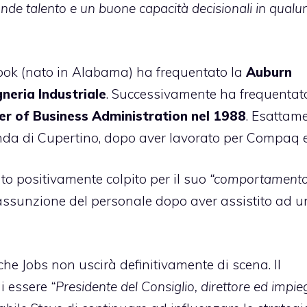
de talento e un buone capacità decisionali in qual
ook (nato in Alabama) ha frequentato la
Auburn
neria Industriale
. Successivamente ha frequentat
r of Business Administration nel 1988
. Esattam
ienda di Cupertino, dopo aver lavorato per Compaq 
o positivamente colpito per il suo
“comportament
’assunzione del personale dopo aver assistito ad u
e Jobs non uscirà definitivamente di scena. Il
di essere
“Presidente del Consiglio, direttore ed impie