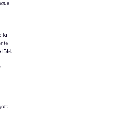
unque
o la
ente
e IBM.
o
n
gato