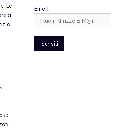
e. Le
Email:
are
a
izia,
è
e
a la
zati