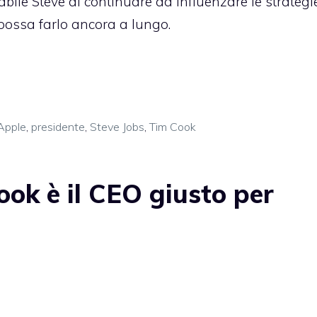
cabile Steve di continuare ad influenzare le strategi
ossa farlo ancora a lungo.
Apple
,
presidente
,
Steve Jobs
,
Tim Cook
ok è il CEO giusto per