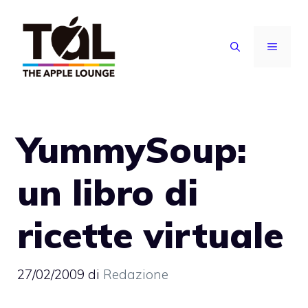
Vai
al
MENU
contenuto
YummySoup:
un libro di
ricette virtuale
27/02/2009
di
Redazione