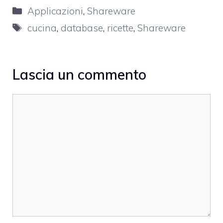
Categorie
Applicazioni
,
Shareware
Tag
cucina
,
database
,
ricette
,
Shareware
Lascia un commento
Commento