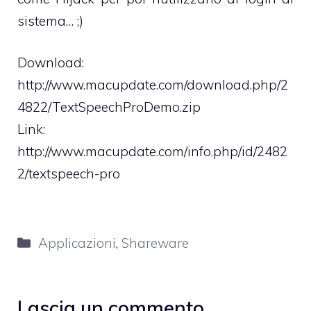
sistema… ;)
Download:
http://www.macupdate.com/download.php/2
4822/TextSpeechProDemo.zip
Link:
http://www.macupdate.com/info.php/id/2482
2/textspeech-pro
Categorie
Applicazioni
,
Shareware
Lascia un commento