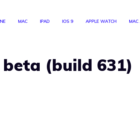
ONE
MAC
IPAD
IOS 9
APPLE WATCH
MAC
 beta (build 631)