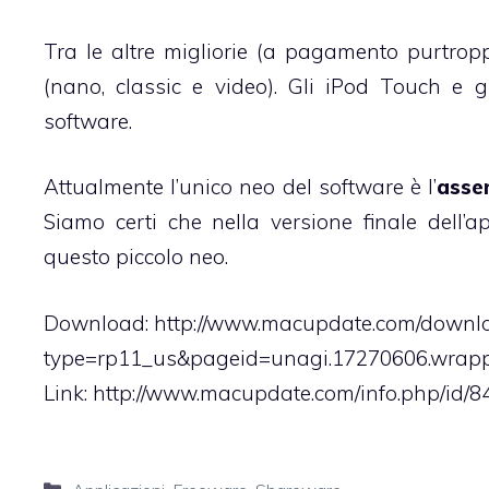
Tra le altre migliorie (a pagamento purtrop
(nano, classic e video). Gli iPod Touch e 
software.
Attualmente l’unico neo del software è l’
assen
Siamo certi che nella versione finale dell’
questo piccolo neo.
Download:
http://www.macupdate.com/downl
type=rp11_us&pageid=unagi.17270606.wrap
Link: http://www.macupdate.com/info.php/id/8
Categorie