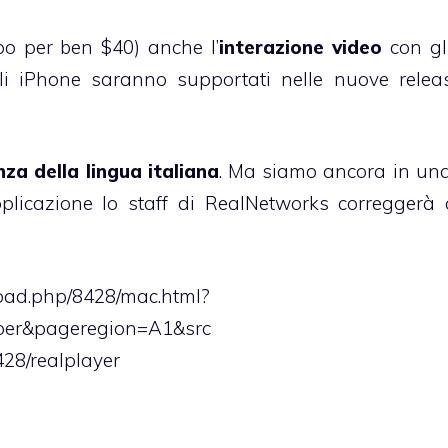
po per ben $40) anche l’
interazione video
con gl
gli iPhone saranno supportati nelle nuove relea
za della lingua italiana
. Ma siamo ancora in una
applicazione lo staff di RealNetworks correggerà
oad.php/8428/mac.html?
per&pageregion=A1&src
428/realplayer