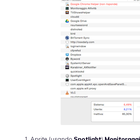
Aprite (usando
Spotlight
)
Monitoraggi