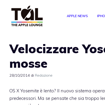
Vai
al
APPLE NEWS
IPH
contenuto
Velocizzare Yos
mosse
28/10/2014
di
Redazione
OS X Yosemite è lento? Il nuovo sistema operat
predecessori. Ma se pensate che sia troppo le