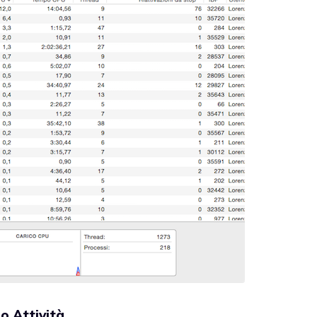
o Attività
.