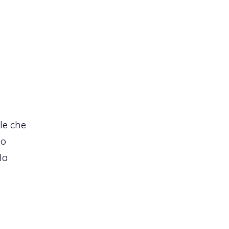
le che
io
la