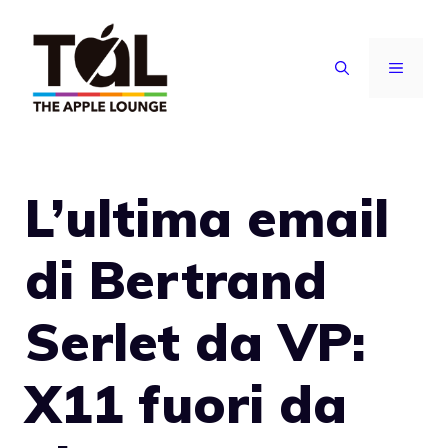
Vai
al
MENU
contenuto
L’ultima email
di Bertrand
Serlet da VP:
X11 fuori da