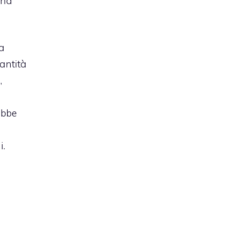
una
la
antità
,
ebbe
i.