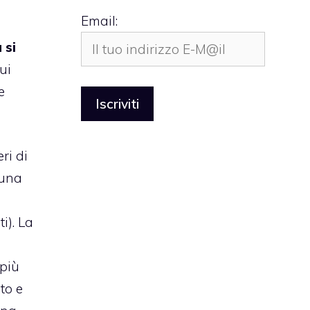
Email:
 si
ui
e
ri di
 una
i). La
 più
to e