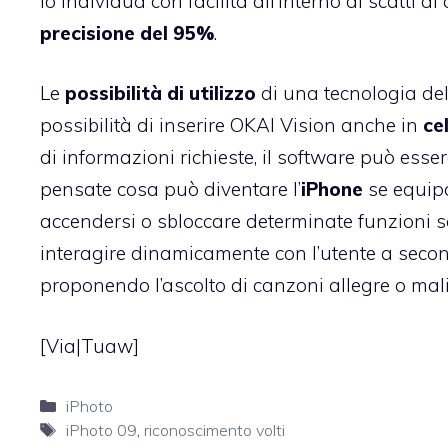
lo individua con facilità all’interno di scatt
precisione del 95%
.
Le
possibilità di utilizzo
di una tecnologia del 
possibilità di inserire OKAI Vision anche in
cel
di informazioni richieste, il software può ess
pensate cosa può diventare l’
iPhone
se equipa
accendersi o sbloccare determinate funzioni 
interagire dinamicamente con l’utente a seco
proponendo l’ascolto di canzoni allegre o mali
[Via|
Tuaw
]
Categorie
iPhoto
Tag
iPhoto 09
,
riconoscimento volti