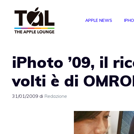
Vai
al
APPLE NEWS
IPH
contenuto
iPhoto ’09, il r
volti è di OMR
31/01/2009
di
Redazione