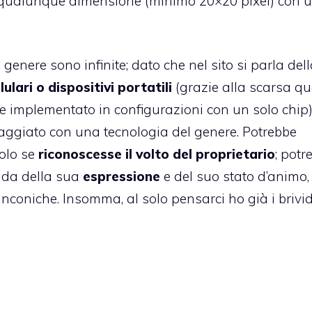
i di qualunque dimensione (minimo 20×20 pixel) con 
genere sono infinite; dato che nel sito si parla del
lulari o dispositivi portatili
(grazie alla scarsa qu
ere implementato in configurazioni con un solo chip)
ggiato con una tecnologia del genere. Potrebbe
solo se
riconoscesse il volto del proprietario
; potr
nda della sua
espressione
e del suo stato d’animo,
nconiche. Insomma, al solo pensarci ho già i brivid