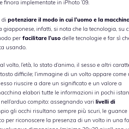
e finora implementate in iPhoto ’09.
 di
potenziare il modo in cui l’uomo e la macchina
a giapponese, infatti, si nota che la tecnologia, su c
modo per
facilitare l’uso
delle tecnologie e far sì ch
sta usando.
olto, l’età, lo stato d’animo, il sesso e altri caratte
tosto difficile; l’immagine di un volto appare come
lesso riuscire a dare un significato e un valore a
cchina elabori tutte le informazioni in pochi istant
 nell’arduo compito: assegnando vari
livelli di
mpio gli occhi risultano sempre più scuri, le guance
o per riconoscere la presenza di un volto in una fo