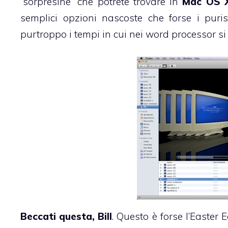
“sorpresine” che potrete trovare in
Mac OS 
semplici opzioni nascoste che forse i pur
purtroppo i tempi in cui nei word processor 
Beccati questa, Bill
. Questo è forse l’Easter