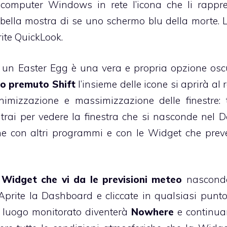
 computer Windows in rete l’icona che li rappr
bella mostra di se uno schermo blu della morte. L
ite QuickLook.
he un Easter Egg è una vera e propria opzione osc
o premuto Shift
l’insieme delle icone si aprirà al r
imizzazione e massimizzazione delle finestre: 
ntrai per vedere la finestra che si nasconde nel D
nche con altri programmi e con le Widget che pre
a
Widget che vi da le previsioni meteo
nascond
prite la Dashboard e cliccate in qualsiasi punto
Il luogo monitorato diventerà
Nowhere
e continua