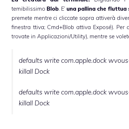
temibilissimo
Blob
. E’
una pallina che fluttua
premete mentre ci cliccate sopra attiverà dive
finestra ttiva; Cmd+Blob attiva Exposé). Per a
trovate in Applicazioni/Utility), mentre se volet
defaults write com.apple.dock wvous
killall Dock
defaults write com.apple.dock wvous
killall Dock