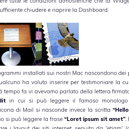
rrere tutte le condizioni atmosferiche che la Widg
sufficiente chiudere e riaprire la Dashboard.
rogrammi installati sui nostri Mac nascondono dei p
qualcuno ha voluto inserire per testimoniare la cu
ià tempo fa
vi avevamo parlato
della lettera firma
it
in cui si può leggere il famoso monologo 
’icona di Mail si nasconde invece la scritta
“Hell
io si può leggere la frase
“Loret ipsum sit amet”
,
are i layout dei siti internet, seguito da “etiam” (