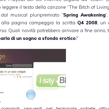
ò leggere il testo della canzone “The Bitch of Livin
) dal musical pluripremiato “
Spring Awakening
“
 alla pagina campeggia la scritta
Q4 2008
, un 
rso. Quali novità potrebbero arrivare a fine anno, 
parla di un sogno a sfondo erotico
?
comandi seguenti nel terminale potrete attiv