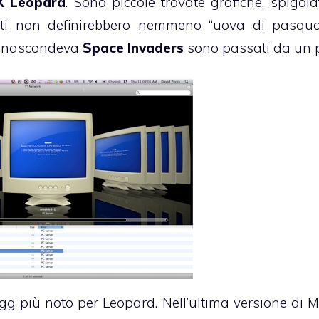
X Leopard
. Sono piccole trovate grafiche, spigola
isti non definirebbero nemmeno “uova di pasqu
si nascondeva
Space Invaders
sono passati da un 
 Egg più noto per Leopard. Nell’ultima versione di 