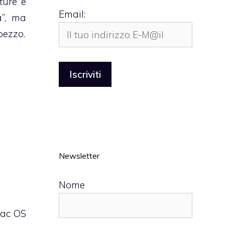
ture e
Email:
a”, ma
pezzo.
Newsletter
Nome
Mac OS