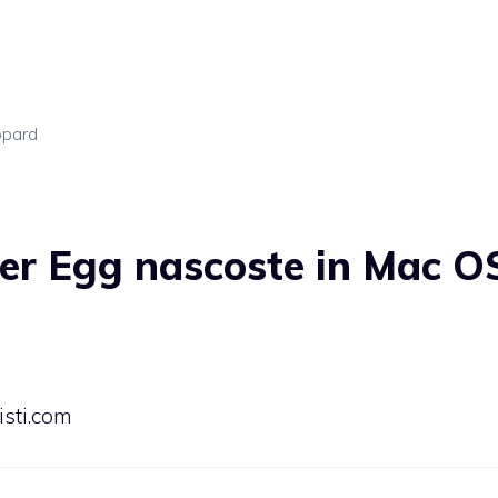
opard
er Egg nascoste in Mac O
isti.com