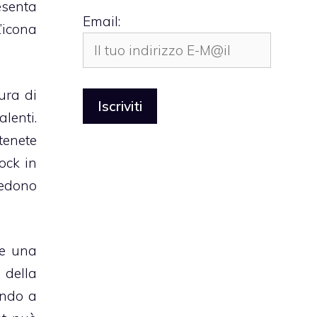
esenta
Email:
’icona
ura di
alenti.
tenete
ock in
vedono
e una
 della
ndo a