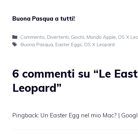
Buona Pasqua a tutti!
Categorie
Commento
,
Divertenti
,
Giochi
,
Mondo Apple
,
OS X Le
Tag
Buona Pasqua
,
Easter Eggs
,
OS X Leopard
6 commenti su “Le East
Leopard”
Pingback:
Un Easter Egg nel mio Mac? | Googl