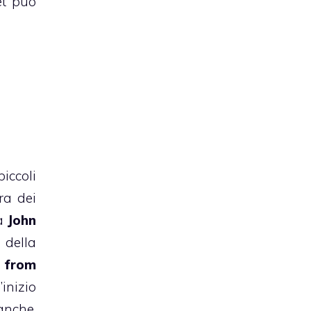
et può
iccoli
ra dei
ta
John
della
o from
 l’inizio
anche,