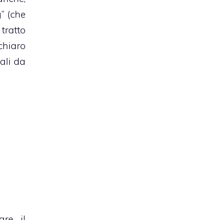
g” (che
, tratto
chiaro
tali da
are il