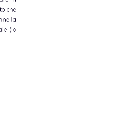
to che
nne la
le (lo