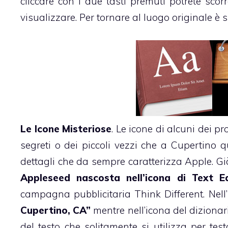
cliccare con i due tasti premuti potrete sco
visualizzare. Per tornare al luogo originale è 
Le Icone Misteriose
. Le icone di alcuni dei p
segreti o dei piccoli vezzi che a Cupertino 
dettagli che da sempre caratterizza Apple. G
Appleseed nascosta nell’icona di Text Ed
campagna pubblicitaria Think Different. Nell
Cupertino, CA”
mentre nell’icona del dizionar
del testo che solitamente si utilizza per test