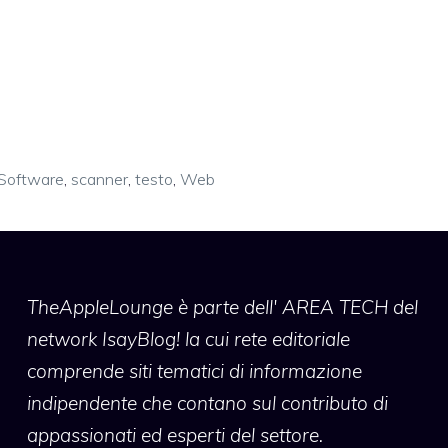
Software
,
scanner
,
testo
,
Web
TheAppleLounge
è parte dell' AREA TECH del
network IsayBlog! la cui rete editoriale
comprende siti tematici di informazione
indipendente che contano sul contributo di
appassionati ed esperti del settore.