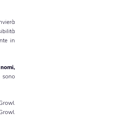
nvierà
ibilità
nte in
 nomi,
ì sono
Growl.
Growl.