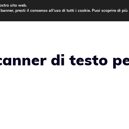
nostro sito web.
banner, presti il consenso all’uso di tutti i cookie. Puoi scoprire di pi
ONE
MAC
IPAD
IOS 9
APPLE WATCH
MAC
canner di testo p