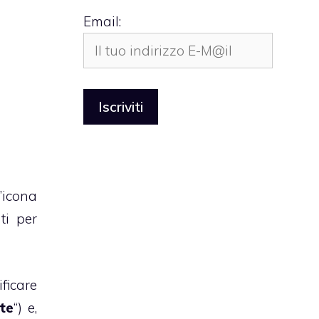
Email:
’icona
ti per
ficare
te
“) e,