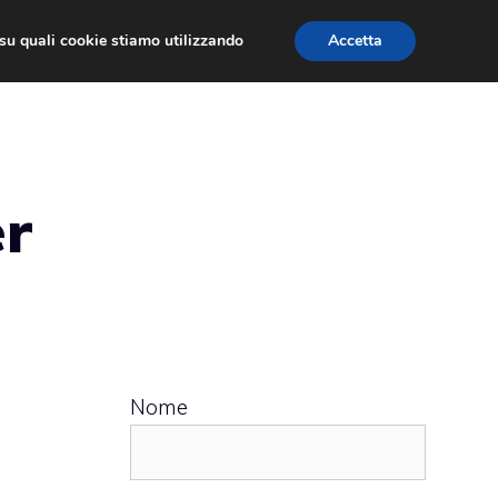
ù su quali cookie stiamo utilizzando
Accetta
 APPS
RECENSIONI
APPROFONDIMENTO
er
Nome