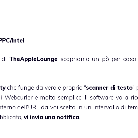
PPC/Intel
 di
TheAppleLounge
scopriamo un pò per caso 
ity
che funge da vero e proprio “
scanner di testo
”
di Webcurler è molto semplice. Il software va a ric
nterno dell’URL da voi scelto in un intervallo di t
ubblicato,
vi invia una notifica
.