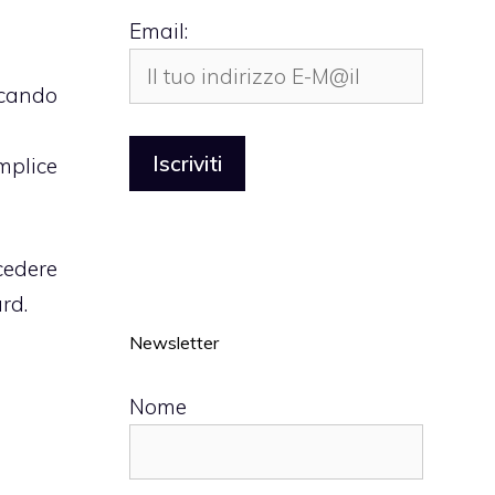
Email:
rcando
mplice
cedere
rd.
Newsletter
Nome