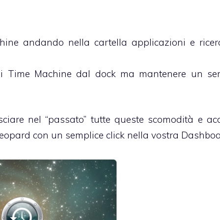
ine andando nella cartella applicazioni e rice
na di Time Machine dal dock ma mantenere un se
ciare nel “passato” tutte queste scomodità e ac
eopard con un semplice click nella vostra Dashboa