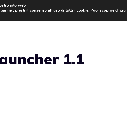
nostro sito web.
banner, presti il consenso all’uso di tutti i cookie. Puoi scoprire di pi
ONE
MAC
IPAD
IOS 9
APPLE WATCH
MAC
auncher 1.1