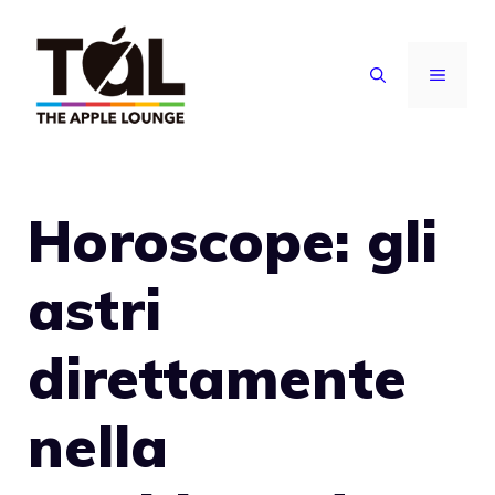
Vai
al
MENU
contenuto
Horoscope: gli
astri
direttamente
nella