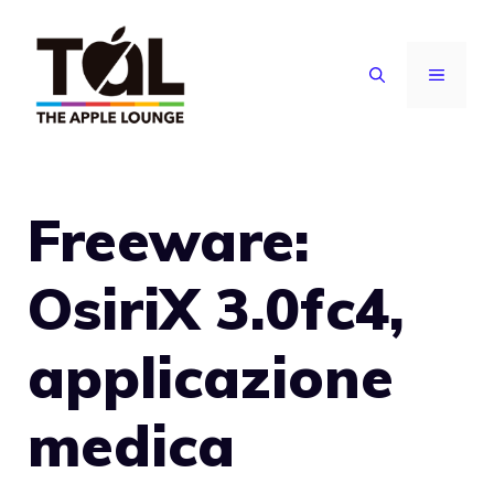
Vai
al
MENU
contenuto
Freeware:
OsiriX 3.0fc4,
applicazione
medica