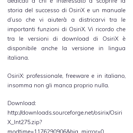
dedicati a chi è interessato a scoprire la
storia
del successo di OsiriX e un
manuale
d’uso che vi aiuterà a districarvi tra le
importanti funzioni di OsiriX. Vi ricordo che
tra le versioni di download di OsiriX è
disponibile anche la versione in lingua
italiana.
OsiriX: professionale, freeware e in italiano,
insomma non gli manca proprio nulla.
Download:
http://downloads.sourceforge.net/osirix/Osiri
X_Int275.zip?
modtime=1176290906&big_mirror=0