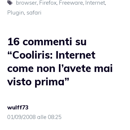
Tag
browser
,
Firefox
,
Freeware
,
Internet
,
Plugin
,
safari
16 commenti su
“Cooliris: Internet
come non l’avete mai
visto prima”
wulff73
01/09/2008 alle 08:25