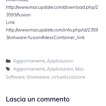
http://www.macupdate.com/download.php/2
3593/fusion
Link:
http://www.macupdate.com/info.php/id/2359
3/vmware-fusion#descContainer_link
Categorie
Aggiornamenti
,
Applicazioni
Tag
Aggiornamenti
,
Applicazioni
,
Mac
Software
,
Shareware
,
virtualizzazione
Lascia un commento