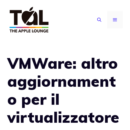
Vai
al
MENU
contenuto
VMWare: altro
aggiornament
o per il
virtualizzatore