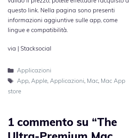
valido il prezzo, potete effettuare l’acquisto
a
questo link
. Nella pagina sono presenti
informazioni aggiuntive sulle app, come
lingue e compatibilità.
via |
Stacksocial
Categorie
Applicazioni
Tag
App
,
Apple
,
Applicazioni
,
Mac
,
Mac App
store
1 commento su “The
Ultra-Premium Mac