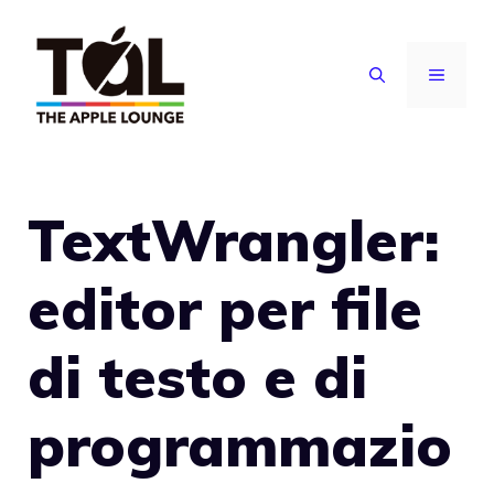
Vai
al
MENU
contenuto
TextWrangler:
editor per file
di testo e di
programmazio