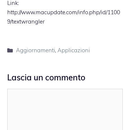
Link:
http://www.macupdate.com/info.php/id/1100
9/textwrangler
Categorie
Aggiornamenti
,
Applicazioni
Lascia un commento
Commento