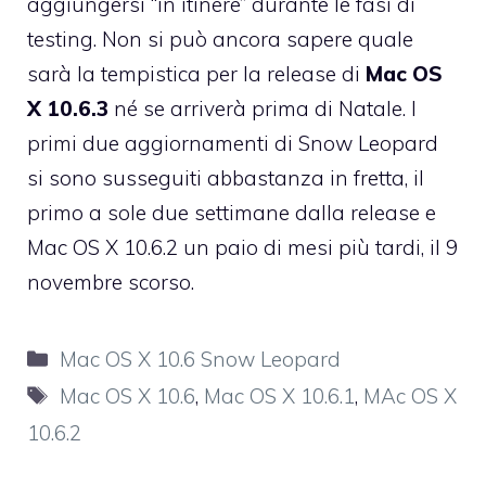
aggiungersi “in itinere” durante le fasi di
testing. Non si può ancora sapere quale
sarà la tempistica per la release di
Mac OS
X 10.6.3
né se arriverà prima di Natale. I
primi due aggiornamenti di Snow Leopard
si sono susseguiti abbastanza in fretta, il
primo a sole due settimane dalla release e
Mac OS X 10.6.2
un paio di mesi più tardi, il 9
novembre scorso.
Categorie
Mac OS X 10.6 Snow Leopard
Tag
Mac OS X 10.6
,
Mac OS X 10.6.1
,
MAc OS X
10.6.2