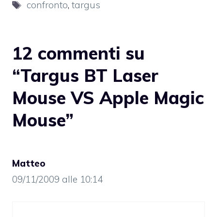
Tag
confronto
,
targus
12 commenti su
“Targus BT Laser
Mouse VS Apple Magic
Mouse”
Matteo
09/11/2009 alle 10:14