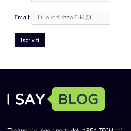
Email:
TheAppleLounge
è parte dell' AREA TECH del