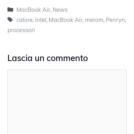
Categorie
MacBook Air
,
News
Tag
calore
,
Intel
,
MacBook Air
,
merom
,
Penryn
,
processori
Lascia un commento
Commento