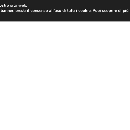
nostro sito web.
banner, presti il consenso all’uso di tutti i cookie. Puoi scoprire di pi
ONE
MAC
IPAD
IOS 9
APPLE WATCH
MAC