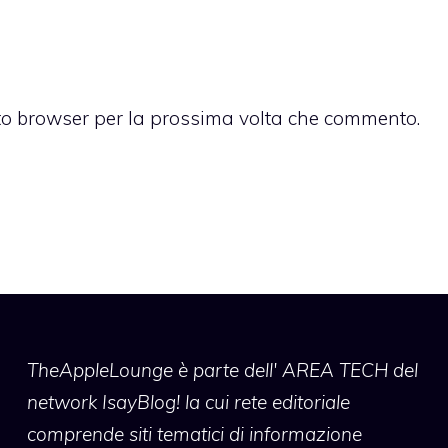
sto browser per la prossima volta che commento.
TheAppleLounge
è parte dell' AREA TECH del
network IsayBlog! la cui rete editoriale
comprende siti tematici di informazione