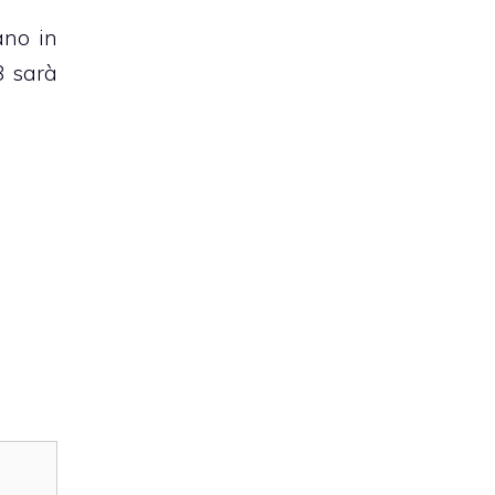
ano in
8 sarà