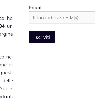
Email:
rca ha
04
un
argine
rca nei
one di
questi
 delle
Apple.
rtanti