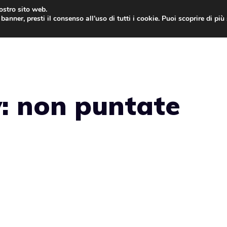
nostro sito web.
banner, presti il consenso all’uso di tutti i cookie. Puoi scoprire di pi
ONE
MAC
IPAD
IOS 9
APPLE WATCH
MAC
: non puntate