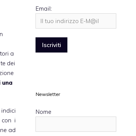
Email:
in
tori a
te dei
izione
i una
Newsletter
 indici
Nome
 con i
one ad