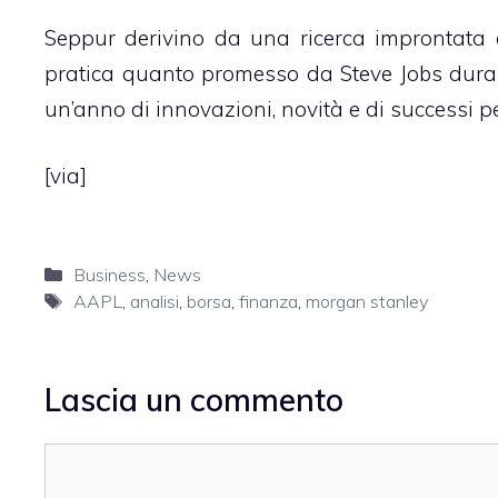
Seppur derivino da una ricerca improntata a
pratica quanto promesso da Steve Jobs durant
un’anno di innovazioni, novità e di successi pe
[
via
]
Categorie
Business
,
News
Tag
AAPL
,
analisi
,
borsa
,
finanza
,
morgan stanley
Lascia un commento
Commento